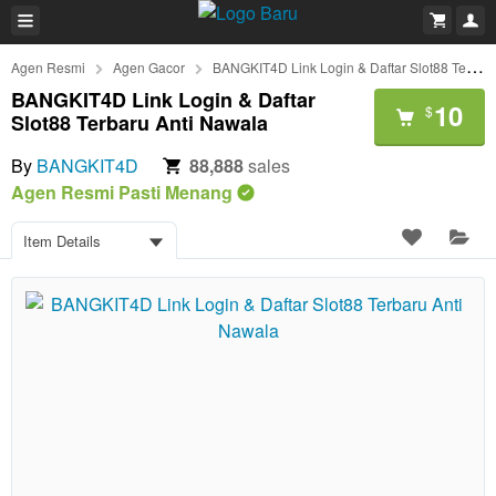
Agen Resmi
Agen Gacor
BANGKIT4D Link Login & Daftar Slot88 Terbaru Anti Nawala
BANGKIT4D Link Login & Daftar
10
$
Slot88 Terbaru Anti Nawala
By
BANGKIT4D
88,888
sales
Agen Resmi Pasti Menang
Item Details