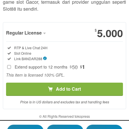
game slot Gacor, termasuk dari provider unggulan seperti
Slot88 itu sendiri.
5.000
$
Regular License
Regular
Included:
RTP & Live Chat 24H
License
Included:
Slot Online
SELECTED
Included:
Link BANDAR288
37
$
50
1
Extend support to 12 months
$
$
Use, by
This item is licensed 100% GPL.
you or
one
Add to Cart
client, in
a single
end
Price is in US dollars and excludes tax and handling fees
product
which
© All Rights Reserved tokopress
end
Contact the Envato Market Help Team
users