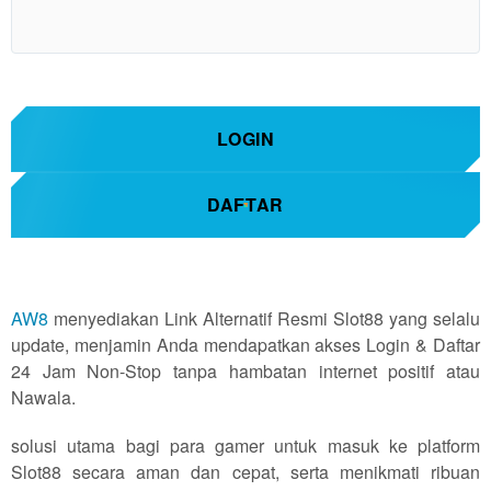
Show More
LOGIN
DAFTAR
AW8
menyediakan Link Alternatif Resmi Slot88 yang selalu
update, menjamin Anda mendapatkan akses Login & Daftar
24 Jam Non-Stop tanpa hambatan internet positif atau
Nawala.
solusi utama bagi para gamer untuk masuk ke platform
Slot88 secara aman dan cepat, serta menikmati ribuan