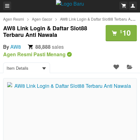
Agen Resmi
Agen Gacor
AW8 Link Login & Daftar Slot88 Terbaru Anti Nawala
AW8 Link Login & Daftar Slot88
10
$
Terbaru Anti Nawala
By
AW8
88,888
sales
Agen Resmi Pasti Menang
Item Details