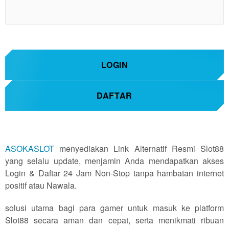
Show More
LOGIN
DAFTAR
ASOKASLOT
menyediakan Link Alternatif Resmi Slot88
yang selalu update, menjamin Anda mendapatkan akses
Login & Daftar 24 Jam Non-Stop tanpa hambatan internet
positif atau Nawala.
solusi utama bagi para gamer untuk masuk ke platform
Slot88 secara aman dan cepat, serta menikmati ribuan