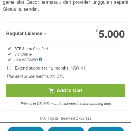
game slot Gacor, termasuk dari provider unggulan seperti
Slot88 itu sendiri.
5.000
$
Regular License
Regular
Included:
RTP & Live Chat 24H
License
Included:
Slot Online
SELECTED
Included:
Link ASIAMPO
37
$
50
1
Extend support to 12 months
$
$
Use, by
This item is licensed 100% GPL.
you or
one
Add to Cart
client, in
a single
end
Price is in US dollars and excludes tax and handling fees
product
which
© All Rights Reserved tokopress
end
Contact the Envato Market Help Team
users