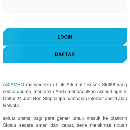
Show More
LOGIN
DAFTAR
ASIAMPO
menyediakan Link Alternatif Resmi Slot88 yang
selalu update, menjamin Anda mendapatkan akses Login &
Daftar 24 Jam Non-Stop tanpa hambatan internet positif atau
Nawala.
solusi utama bagi para gamer untuk masuk ke platform
Slot88 secara aman dan cepat, serta menikmati ribuan