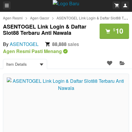
Agen Resmi
Agen Gacor
ASENTOGEL Link Login & Daftar Slot88 Terbaru Anti Nawala
ASENTOGEL Link Login & Daftar
10
$
Slot88 Terbaru Anti Nawala
By
ASENTOGEL
88,888
sales
Agen Resmi Pasti Menang
Item Details