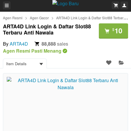
Agen Resmi
Agen Gacor
ARTA4D Link Login & Daftar Slot88 Terbaru Anti Nawala
ARTA4D Link Login & Daftar Slot88
10
$
Terbaru Anti Nawala
By
ARTA4D
88,888
sales
Agen Resmi Pasti Menang
Item Details