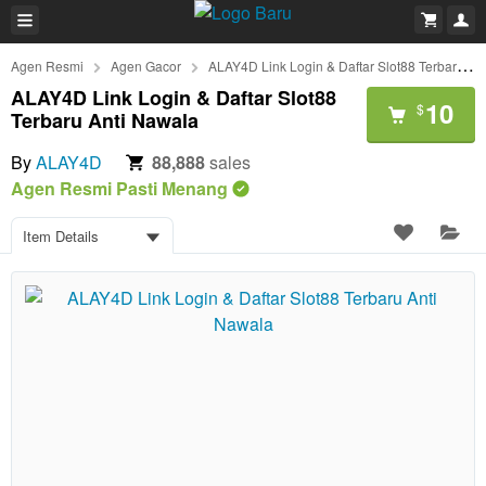
Agen Resmi
Agen Gacor
ALAY4D Link Login & Daftar Slot88 Terbaru Anti Nawala
ALAY4D Link Login & Daftar Slot88
10
$
Terbaru Anti Nawala
By
ALAY4D
88,888
sales
Agen Resmi Pasti Menang
Item Details