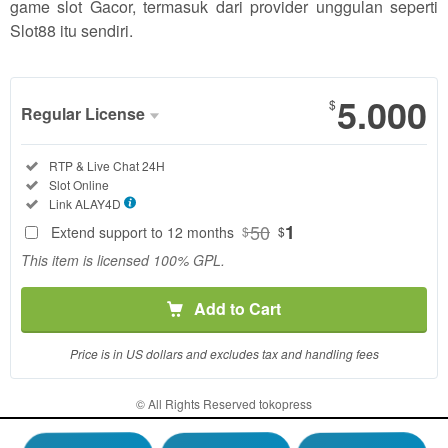
game slot Gacor, termasuk dari provider unggulan seperti
Slot88 itu sendiri.
5.000
$
Regular License
Regular
Included:
RTP & Live Chat 24H
License
Included:
Slot Online
SELECTED
Included:
Link ALAY4D
37
$
50
1
Extend support to 12 months
$
$
Use, by
This item is licensed 100% GPL.
you or
one
Add to Cart
client, in
a single
end
Price is in US dollars and excludes tax and handling fees
product
which
© All Rights Reserved tokopress
end
Contact the Envato Market Help Team
users