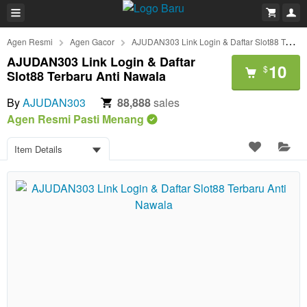
Agen Resmi
Agen Gacor
AJUDAN303 Link Login & Daftar Slot88 Terbaru Anti Nawala
AJUDAN303 Link Login & Daftar
10
$
Slot88 Terbaru Anti Nawala
By
AJUDAN303
88,888
sales
Agen Resmi Pasti Menang
Item Details