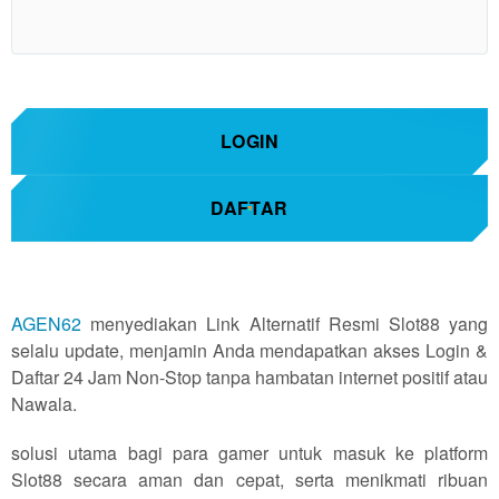
Show More
LOGIN
DAFTAR
AGEN62
menyediakan Link Alternatif Resmi Slot88 yang
selalu update, menjamin Anda mendapatkan akses Login &
Daftar 24 Jam Non-Stop tanpa hambatan internet positif atau
Nawala.
solusi utama bagi para gamer untuk masuk ke platform
Slot88 secara aman dan cepat, serta menikmati ribuan