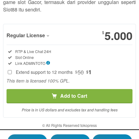
game slot Gacor, termasuk dari provider unggulan seperti
Slot88 itu sendiri.
5.000
$
Regular License
Regular
Included:
RTP & Live Chat 24H
License
Included:
Slot Online
SELECTED
Included:
Link ADMINTOTO
37
$
50
1
Extend support to 12 months
$
$
Use, by
This item is licensed 100% GPL.
you or
one
Add to Cart
client, in
a single
end
Price is in US dollars and excludes tax and handling fees
product
which
© All Rights Reserved tokopress
end
Contact the Envato Market Help Team
users