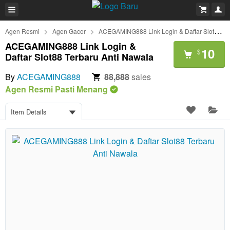
Agen Resmi
Agen Gacor
ACEGAMING888 Link Login & Daftar Slot88 Terbaru Anti Nawala
ACEGAMING888 Link Login &
10
$
Daftar Slot88 Terbaru Anti Nawala
By
ACEGAMING888
88,888
sales
Agen Resmi Pasti Menang
Item Details