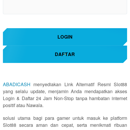
Show More
LOGIN
DAFTAR
ABADICASH
menyediakan Link Alternatif Resmi Slot88
yang selalu update, menjamin Anda mendapatkan akses
Login & Daftar 24 Jam Non-Stop tanpa hambatan internet
positif atau Nawala.
solusi utama bagi para gamer untuk masuk ke platform
Slot88 secara aman dan cepat, serta menikmati ribuan