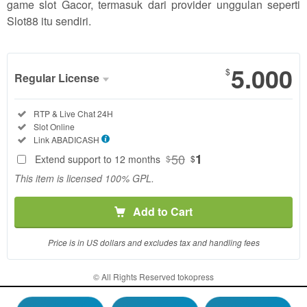
game slot Gacor, termasuk dari provider unggulan seperti
Slot88 itu sendiri.
5.000
$
Regular License
Regular
Included:
RTP & Live Chat 24H
License
Included:
Slot Online
SELECTED
Included:
Link ABADICASH
37
$
50
1
Extend support to 12 months
$
$
Use, by
This item is licensed 100% GPL.
you or
one
Add to Cart
client, in
a single
end
Price is in US dollars and excludes tax and handling fees
product
which
© All Rights Reserved tokopress
end
Contact the Envato Market Help Team
users