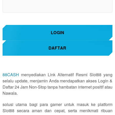
Show More
LOGIN
DAFTAR
88CASH
menyediakan Link Alternatif Resmi Slot88 yang
selalu update, menjamin Anda mendapatkan akses Login &
Daftar 24 Jam Non-Stop tanpa hambatan internet positif atau
Nawala.
solusi utama bagi para gamer untuk masuk ke platform
Slot88 secara aman dan cepat, serta menikmati ribuan