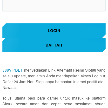
Show More
LOGIN
DAFTAR
888VIPBET
menyediakan Link Alternatif Resmi Slot88 yang
selalu update, menjamin Anda mendapatkan akses Login &
Daftar 24 Jam Non-Stop tanpa hambatan internet positif atau
Nawala.
solusi utama bagi para gamer untuk masuk ke platform
Slot88 secara aman dan cepat, serta menikmati ribuan