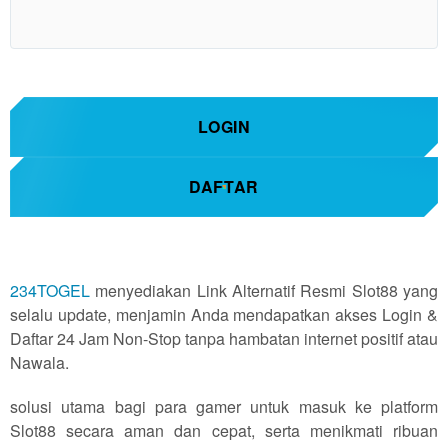
Show More
LOGIN
DAFTAR
234TOGEL
menyediakan Link Alternatif Resmi Slot88 yang
selalu update, menjamin Anda mendapatkan akses Login &
Daftar 24 Jam Non-Stop tanpa hambatan internet positif atau
Nawala.
solusi utama bagi para gamer untuk masuk ke platform
Slot88 secara aman dan cepat, serta menikmati ribuan