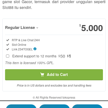
game slot Gacor, termasuk dari provider unggulan seperti
Slot88 itu sendiri.
5.000
$
Regular License
Regular
Included:
RTP & Live Chat 24H
License
Included:
Slot Online
SELECTED
Included:
Link 234TOGEL
37
$
50
1
Extend support to 12 months
$
$
Use, by
This item is licensed 100% GPL.
you or
one
Add to Cart
client, in
a single
end
Price is in US dollars and excludes tax and handling fees
product
which
© All Rights Reserved tokopress
end
Contact the Envato Market Help Team
users