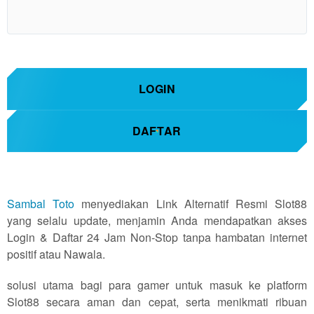
Show More
LOGIN
DAFTAR
Sambal Toto
menyediakan Link Alternatif Resmi Slot88
yang selalu update, menjamin Anda mendapatkan akses
Login & Daftar 24 Jam Non-Stop tanpa hambatan internet
positif atau Nawala.
solusi utama bagi para gamer untuk masuk ke platform
Slot88 secara aman dan cepat, serta menikmati ribuan