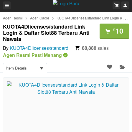
Agen Resmi
Agen Gacor
KUOTA4Dlicenses/standard Link Login & Daftar Slot88 Terbaru Anti Nawala
KUOTA4Dlicenses/standard Link
10
$
Login & Daftar Slot88 Terbaru Anti
Nawala
By
KUOTA4Dlicenses/standard
88,888
sales
Agen Resmi Pasti Menang
Item Details